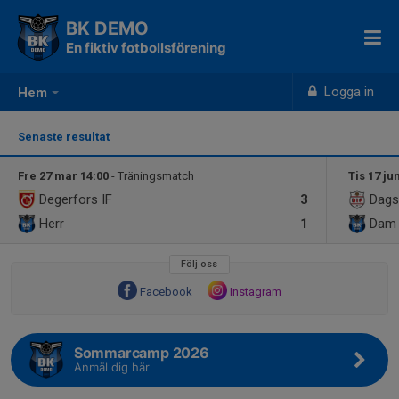
BK DEMO
En fiktiv fotbollsförening
Logga in
Hem
Senaste resultat
Fre 27 mar 14:00
- Träningsmatch
Tis 17 ju
Degerfors IF
3
Dags
Herr
1
Dam
Följ oss
Facebook
Instagram
Sommarcamp 2026
Anmäl dig här