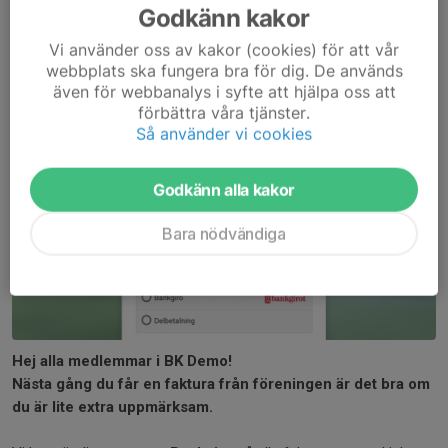
Godkänn kakor
Nytt Bankgiro på våra fakturor
Vi använder oss av kakor (cookies) för att vår
webbplats ska fungera bra för dig. De används
1 nov 2025
även för webbanalys i syfte att hjälpa oss att
förbättra våra tjänster.
Så använder vi cookies
Godkänn alla kakor
Bara nödvändiga
Hej alla medlemmar i BK Demo!
Nästa gång du får en faktura från föreningen är det bra om
du är lite extra uppmärksam.