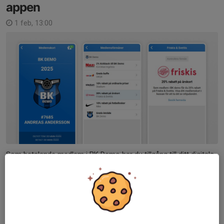
appen
1 feb, 13:00
Som betalande medlem i BK Demo har du tillgång till ditt digitala
medlemskort i Svenskalag-appen. I medlemskortet hittar du
även de förmåner och rabatter som gäller för dig som medlem.
Om du inte redan laddat hem...
Läs mer