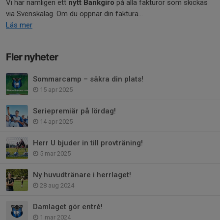
Vi har nämligen ett
nytt Bankgiro
på alla fakturor som skickas
via Svenskalag. Om du öppnar din faktura...
Läs mer
Fler nyheter
Sommarcamp – säkra din plats!
15 apr 2025
Seriepremiär på lördag!
14 apr 2025
Herr U bjuder in till provträning!
5 mar 2025
Ny huvudtränare i herrlaget!
28 aug 2024
Damlaget gör entré!
1 mar 2024