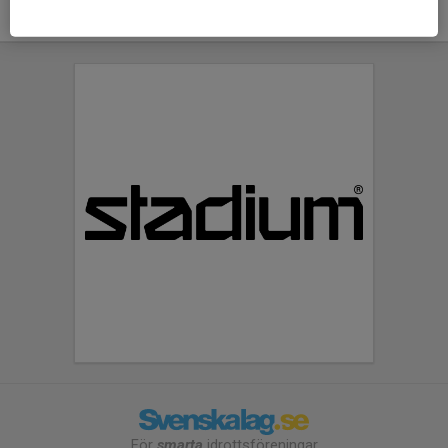
För
smarta
idrottsföreningar