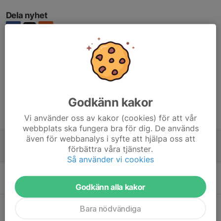
Dela nyhet
Kommentarer
Godkänn kakor
Tidigare nyheter
Vi använder oss av kakor (cookies) för att vår
webbplats ska fungera bra för dig. De används
även för webbanalys i syfte att hjälpa oss att
Uppstart & Föräldramöte
förbättra våra tjänster.
16 jun 2025
0
Så använder vi cookies
Inställd träning på fredag 13/6
9 jun 2025
0
Godkänn alla kakor
Bara nödvändiga