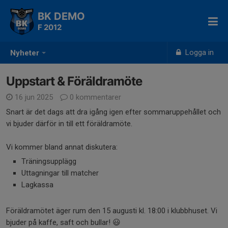
BK DEMO
F 2012
Logga in
Nyheter
Uppstart & Föräldramöte
16 jun 2025
0 kommentarer
Snart är det dags att dra igång igen efter sommaruppehållet och
vi bjuder därför in till ett föräldramöte.
Vi kommer bland annat diskutera:
Träningsupplägg
Uttagningar till matcher
Lagkassa
Föräldramötet äger rum den 15 augusti kl. 18:00 i klubbhuset. Vi
bjuder på kaffe, saft och bullar! 😃