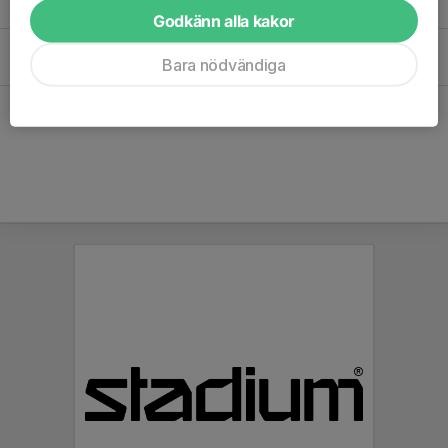
18:00-19:30
Idrottsparken B-plan - Yta 2
Godkänn alla kakor
Lör 17/10
Föräldramöte
Bara nödvändiga
18:00-19:00
Idrottsparken Klubblokal
Hela kalendern