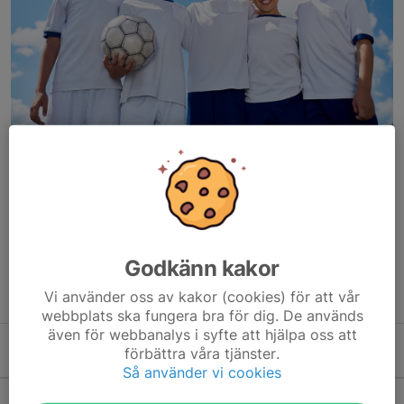
Träningstider 2025
Fredagar 18:00-19:30 på Idrottsparken B-plan.
Kontakt
Kontaktuppgifter till ledarna hittar du på sidan
kontakt
Godkänn kakor
Träna med oss?
Skicka in en intresseanmälan via länken:
Intresseanmälan
😊
Vi använder oss av kakor (cookies) för att vår
webbplats ska fungera bra för dig. De används
även för webbanalys i syfte att hjälpa oss att
förbättra våra tjänster.
Kommande aktiviteter
Så använder vi cookies
Tor 13/8
Träning