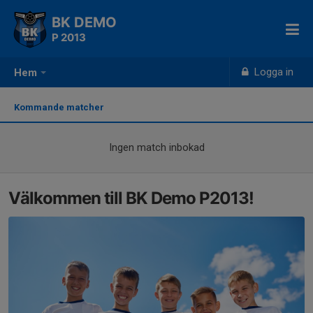
BK DEMO
P 2013
Logga in
Hem
Kommande matcher
Ingen match inbokad
Välkommen till BK Demo P2013!