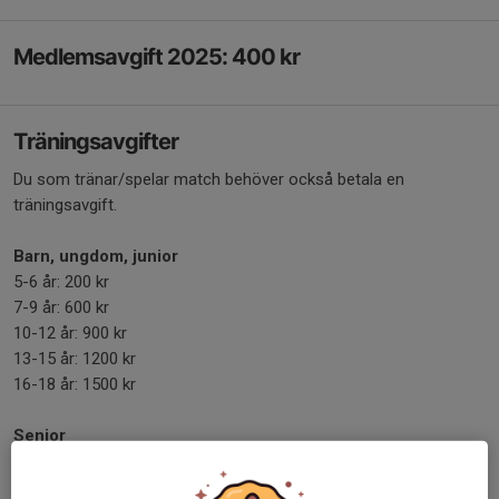
Medlemsavgift 2025: 400 kr
Träningsavgifter
Du som tränar/spelar match behöver också betala en
träningsavgift.
Barn, ungdom, junior
5-6 år: 200 kr
7-9 år: 600 kr
10-12 år: 900 kr
13-15 år: 1200 kr
16-18 år: 1500 kr
Senior
Dam: 2000 kr
Herr: 2000 kr