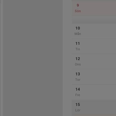
9
Sön
10
Mån
11
Tis
12
Ons
13
Tor
14
Fre
15
Lör