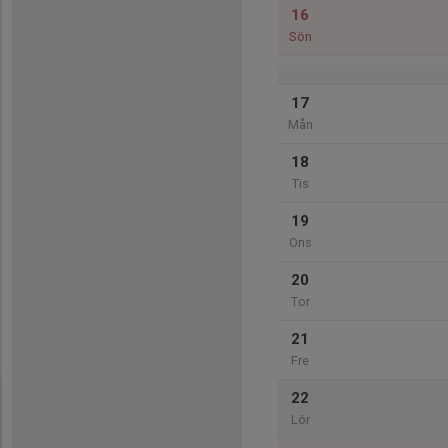
16
Sön
17
Mån
18
Tis
19
Ons
20
Tor
21
Fre
22
Lör