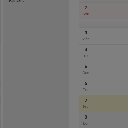
Kontakt
2
Sön
3
Mån
4
Tis
5
Ons
6
Tor
7
Fre
8
Lör