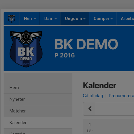
Herr
Dam
Ungdom
Camper
Arbet
BK DEMO
P 2016
Kalender
Hem
Gå till idag
|
Prenumerer
Nyheter
Matcher
Kalender
1
Lör