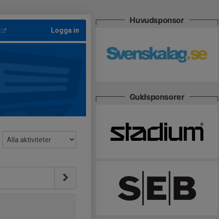
Huvudsponsor
Logga in
Guldsponsorer