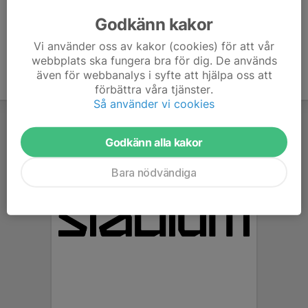
073-333 44 55
Godkänn kakor
gregersson@bkdemo.se
Vi använder oss av kakor (cookies) för att vår
webbplats ska fungera bra för dig. De används
även för webbanalys i syfte att hjälpa oss att
förbättra våra tjänster.
Så använder vi cookies
Godkänn alla kakor
Bara nödvändiga