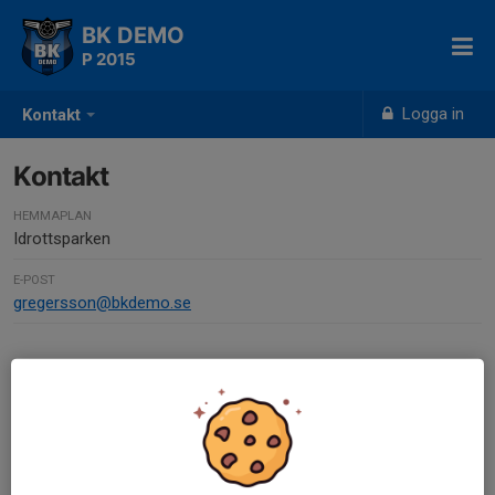
BK DEMO
P 2015
Logga in
Kontakt
Kontakt
HEMMAPLAN
Idrottsparken
E-POST
gregersson@bkdemo.se
Kontaktpersoner
Jesper Gregersson
Lagledare