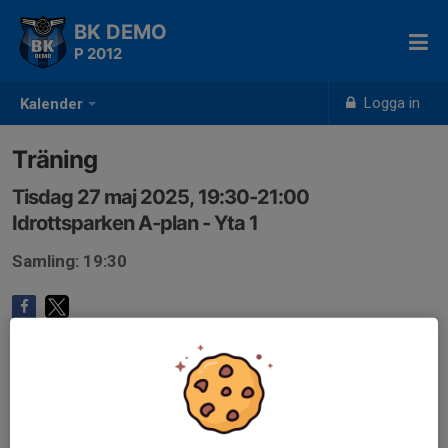
BK DEMO
P 2012
Logga in
Kalender
Träning
Tisdag 27 maj 2025, 19:30-21:00
Idrottsparken A-plan - Yta 1
Samling: 19:30