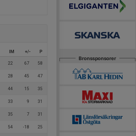
IM
+/-
P
Bronssponsorer
22
67
58
28
45
47
44
15
35
33
9
31
35
7
31
54
-18
25