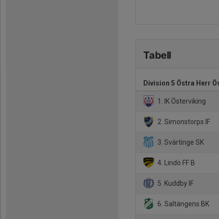
Tabell
Division 5 Östra Herr 
1. IK Österviking
2. Simonstorps IF
3. Svärtinge SK
4. Lindö FF B
5. Kuddby IF
6. Saltängens BK