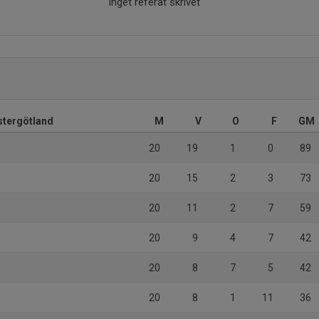
Inget referat skrivet
Östergötland
M
V
O
F
GM
20
19
1
0
89
20
15
2
3
73
20
11
2
7
59
20
9
4
7
42
20
8
7
5
42
20
8
1
11
36