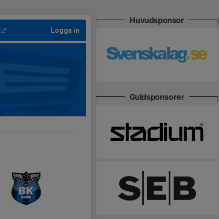
Huvudsponsor
Logga in
Guldsponsorer