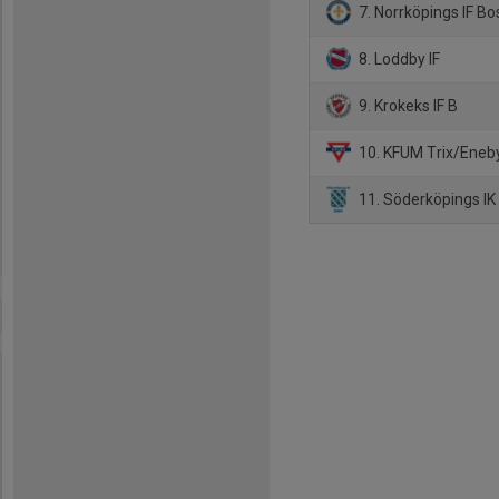
7. Norrköpings IF B
8. Loddby IF
9. Krokeks IF B
10. KFUM Trix/Eneb
11. Söderköpings IK