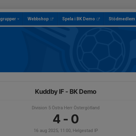
sgrupper
Webbshop
Spela i BK Demo
Stödmedlem
Kuddby IF - BK Demo
Division 5 Östra Herr Östergötland
4 - 0
16 aug 2025, 11:00, Helgestad IP