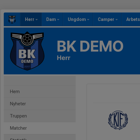
Herr
Dam
Ungdom
Camper
Arbet
BK DEMO
Herr
Hem
Nyheter
Truppen
Matcher